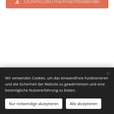
DOWNLOAD Rauhnachtskalender
Wir verwenden Cookies, um das einwandfreie Funktionieren
und die Sicherheit der Website zu gewährleitsen und eine
bestmögliche Nutzererfahrung zu bieten.
Huberta Hofer - Lebens- & Sozialberatung | Psychosoziale
Beratung | Steiermark
Nur notwendige akzeptieren
Alle akzeptieren
Impressum
•
AGB
•
Datenschutz
Cookies