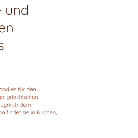
- und
ben
s
tand es für den
der griechischen
Labyrinth dem
n findet sie in Kirchen,