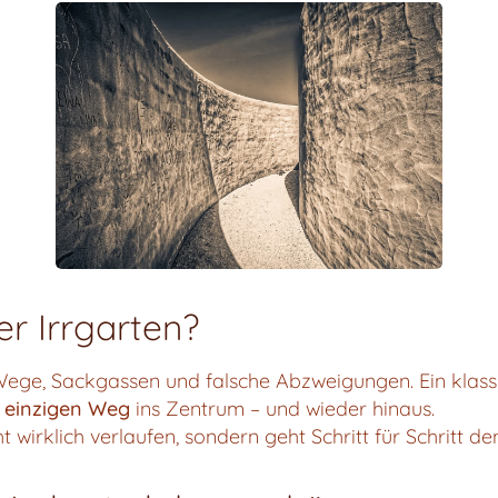
er Irrgarten?
e Wege, Sackgassen und falsche Abzweigungen. Ein klass
n einzigen Weg
ins Zentrum – und wieder hinaus.
t wirklich verlaufen, sondern geht Schritt für Schritt d