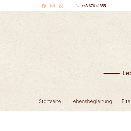
+43 676 4135511
Le
Startseite
Lebensbegleitung
Elt